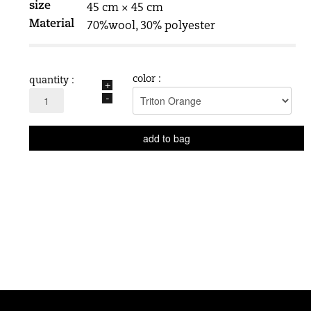
size
45 cm × 45 cm
Material
70%wool, 30% polyester
color :
quantity :
+
-
add to bag