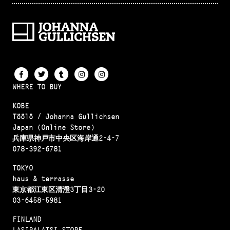
WHERE TO BUY
KOBE
Töölö / Johanna Gullichsen
Japan (Online Store)
兵庫県神戸市中央区海岸通2-4-7
078-392-6781
TOKYO
haus & terrasse
東京都江東区清澄3丁目3-20
03-6458-5981
FINLAND
LASIPALATSI STORE