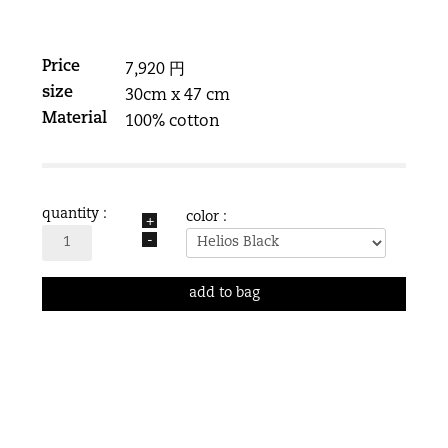
Price
7,920 円
size
30cm x 47 cm
Material
100% cotton
quantity :
color :
+
-
add to bag