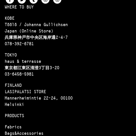
WHERE TO BUY
KOBE
Töölö / Johanna Gullichsen
Japan (Online Store)
兵庫県神戸市中央区海岸通2-4-7
078-392-6781
TOKYO
haus & terrasse
東京都江東区清澄3丁目3-20
03-6458-5981
FINLAND
LASIPALATSI STORE
Mannerheimintie 22-24, 00100
Helsinki
PRODUCTS
Fabrics
Bags&Accessories