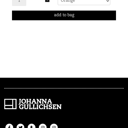
-
add to bag