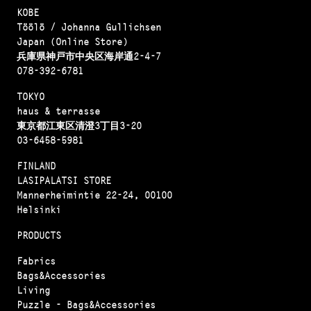
KOBE
Töölö / Johanna Gullichsen
Japan (Online Store)
兵庫県神戸市中央区海岸通2-4-7
078-392-6781
TOKYO
haus & terrasse
東京都江東区清澄3丁目3-20
03-6458-5981
FINLAND
LASIPALATSI STORE
Mannerheimintie 22-24, 00100
Helsinki
PRODUCTS
Fabrics
Bags&Accessories
Living
Puzzle - Bags&Accessories